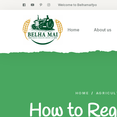
Welcome to Belhamaifpo
Home
About us
HOME
/
AGRICUL
How to Regi