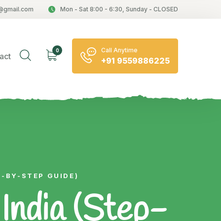
@gmail.com
Mon - Sat 8:00 - 6:30, Sunday - CLOSED
Call Anytime
0
act
+91 9559886225
P-BY-STEP GUIDE)
India (Step-