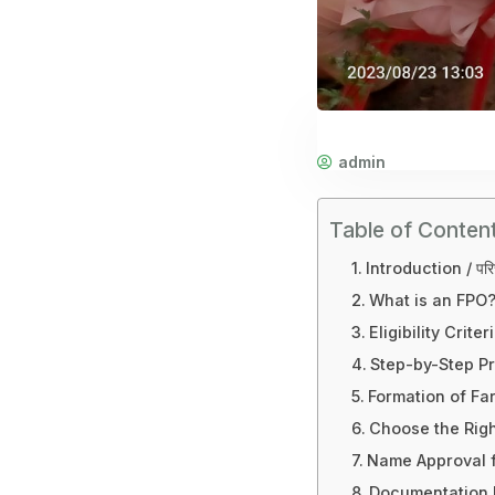
admin
Table of Conten
Introduction / पर
What is an FPO? /
Eligibility Criter
Step-by-Step Proc
Formation of Far
Choose the Right L
Name Approval for
Documentation Prep