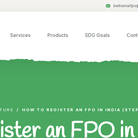
belhamaifpo
Services
Products
SDG Goals
Cont
TURE
/
HOW TO REGISTER AN FPO IN INDIA (STE
ster an FPO in 