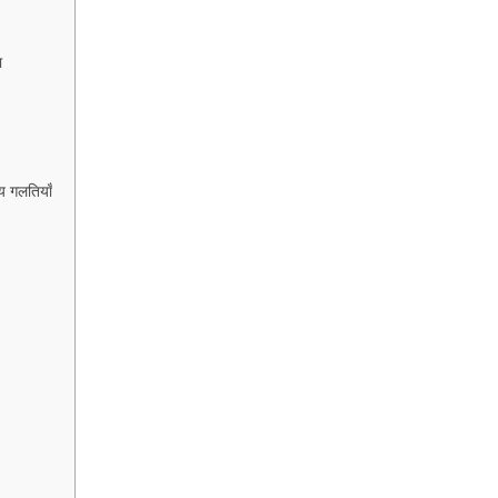
ा
 गलतियाँ