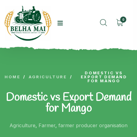
0
DOMESTIC VS
HOME
/
AGRICULTURE
/
EXPORT DEMAND
FOR MANGO
Domestic vs Export Demand
for Mango
Agriculture
,
Farmer
,
farmer producer organisation