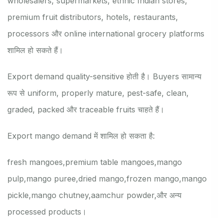
wholesalers, supermarkets, ethnic Indian stores,
premium fruit distributors, hotels, restaurants,
processors और online international grocery platforms
शामिल हो सकते हैं।
Export demand quality-sensitive होती है। Buyers सामान्य
रूप से uniform, properly mature, pest-safe, clean,
graded, packed और traceable fruits चाहते हैं।
Export mango demand में शामिल हो सकता है:
fresh mangoes,
premium table mangoes,
mango
pulp,
mango puree,
dried mango,
frozen mango,
mango
pickle,
mango chutney,
aamchur powder,
और अन्य
processed products।