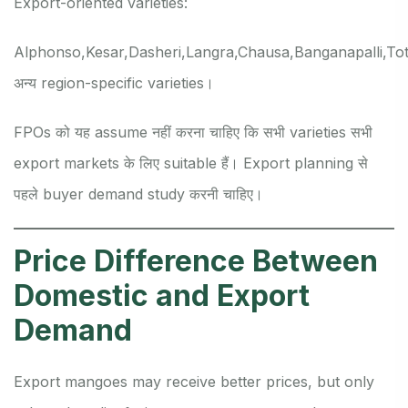
Export-oriented varieties:
Alphonso,
Kesar,
Dasheri,
Langra,
Chausa,
Banganapalli,
Tot
अन्य region-specific varieties।
FPOs को यह assume नहीं करना चाहिए कि सभी varieties सभी
export markets के लिए suitable हैं। Export planning से
पहले buyer demand study करनी चाहिए।
Price Difference Between
Domestic and Export
Demand
Export mangoes may receive better prices, but only