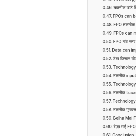
तकनीक छोटे कि
FPOs can b
FPO तकनीक और
FPOs can ma
FPO गांव स्तर
Data can im
डेटा किसान यो
Technology
तकनीक input
Technology 
तकनीक traceab
Technology h
तकनीक गुणवत्ता
Belha Mai 
बेल्हा माई FPO
Conclusion