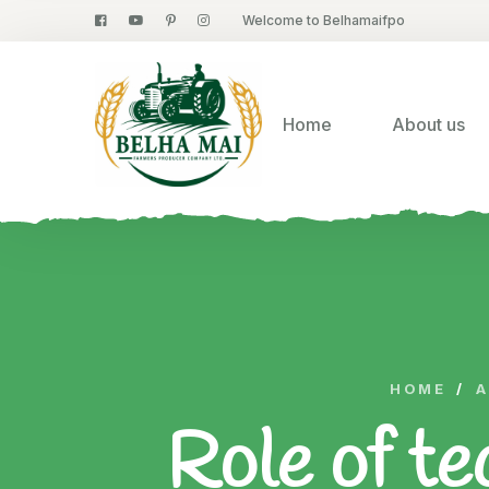
Welcome to Belhamaifpo
Home
About us
HOME
/
A
Role of te