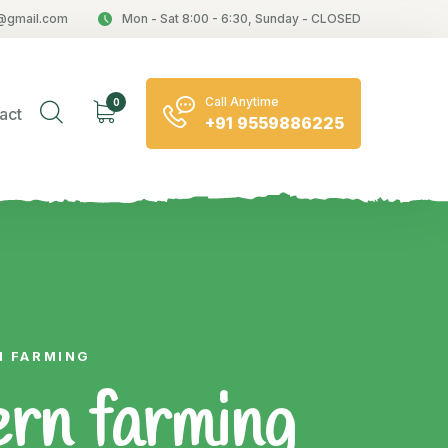
@gmail.com
Mon - Sat 8:00 - 6:30, Sunday - CLOSED
Call Anytime
0
act
+91 9559886225
N FARMING
ern farming