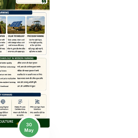
30
May