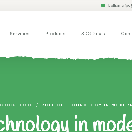
belhamaifpo
Services
Products
SDG Goals
Cont
GRICULTURE
/
ROLE OF TECHNOLOGY IN MODER
chnology in mod