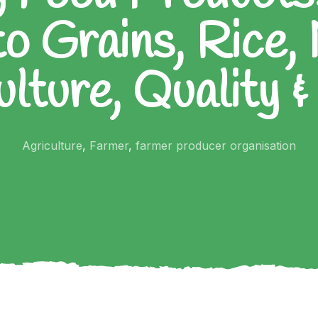
o Grains, Rice, 
ulture, Quality &
Agriculture
,
Farmer
,
farmer producer organisation