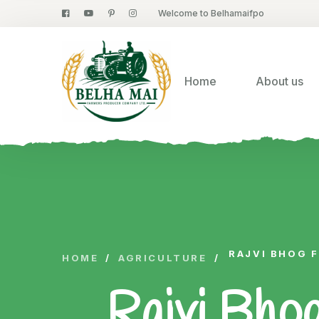
Welcome to Belhamaifpo
Home
About us
RAJVI BHOG 
HOME
/
AGRICULTURE
/
Rajvi Bho