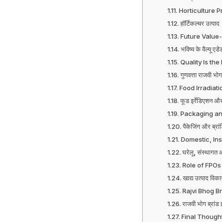
Horticulture 
हॉर्टिकल्चर उत्पाद
Future Value
भविष्य के वैल्यू एडे
Quality Is the
गुणवत्ता राजवी भोग 
Food Irradiat
फूड इर्रेडिएशन औ
Packaging an
पैकेजिंग और ब्रांड
Domestic, Ins
घरेलू, संस्थागत 
Role of FPOs
खाद्य उत्पाद विक
Rajvi Bhog B
राजवी भोग ब्रांड 
Final Though