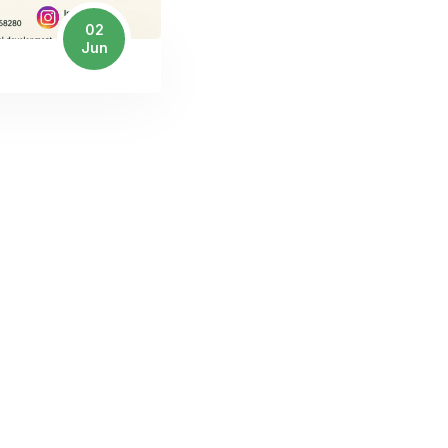
02
Jun