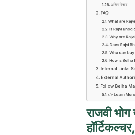
अंतिम विचार
FAQ
What are Rajv
Is Rajvi Bhog 
Why are Rajvi
Does Rajvi Bh
Who can buy 
How is Belha 
Internal Links S
External Authori
Follow Belha Ma
👉 Learn More
राजवी भोग 
हॉर्टिकल्चर