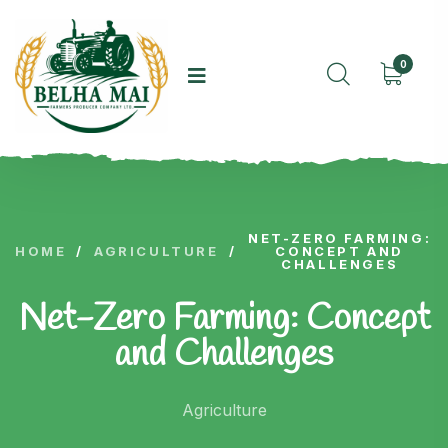
0
NET-ZERO FARMING:
HOME
/
AGRICULTURE
/
CONCEPT AND
CHALLENGES
Net-Zero Farming: Concept
and Challenges
Agriculture