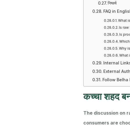
निष्कर्ष
FAQ in Englis
What i
Is raw
Is pr
Which 
Why i
What 
Internal Link
External Auth
Follow Belha
कच्चा शहद बन
The discussion on 
consumers are choos