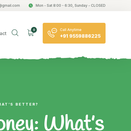
@gmail.com
Mon - Sat 8:00 - 6:30, Sunday - CLOSED
Call Anytime
0
act
+91 9559886225
HAT’S BETTER?
oney: What’s