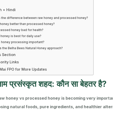
h + Hindi
s the difference between raw honey and processed honey?
 honey better than processed honey?
ocessed honey bad for health?
honey is best for daily use?
s honey processing important?
is the Belha Bees Natural Honey approach?
s Section
ority Links
 Mai FPO for More Updates
ाम प्रसंस्कृत शहद: कौन सा बेहतर है?
raw honey vs processed honey is becoming very importa
ing natural foods, pure ingredients, and healthier alter