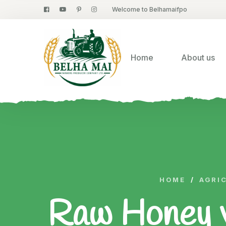
Welcome to Belhamaifpo
Home
About us
HOME
/
AGRI
Raw Honey v