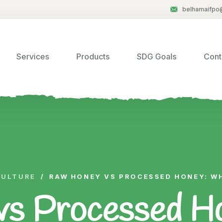
belhamaifpo
Services
Products
SDG Goals
Cont
CULTURE
/
RAW HONEY VS PROCESSED HONEY: W
s Processed H