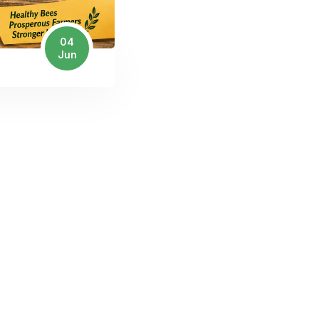
04
Jun