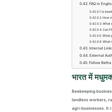
FAQ in Englis
Is bee
How m
What 
Can F
What 
What i
Internal Link
External Aut
Follow Belha
भारत में मधुमक्
Beekeeping business
landless workers, r
agri-businesses. It 