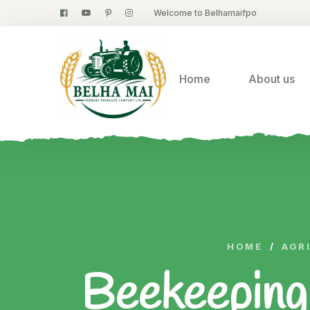
Welcome to Belhamaifpo
Home
About us
HOME
/
AGR
Beekeeping 