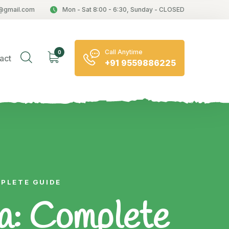
@gmail.com
Mon - Sat 8:00 - 6:30, Sunday - CLOSED
Call Anytime
0
act
+91 9559886225
MPLETE GUIDE
ia: Complete