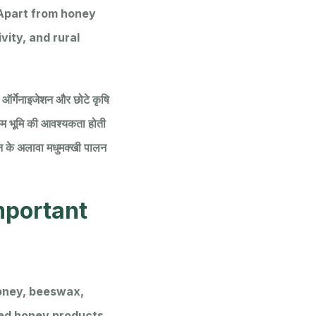
 Apart from honey
vity, and rural
सर ऑर्गेनाइजेशन और छोटे कृषि
ं कम भूमि की आवश्यकता होती
पादन के अलावा मधुमक्खी पालन
mportant
honey, beeswax,
dded honey products.